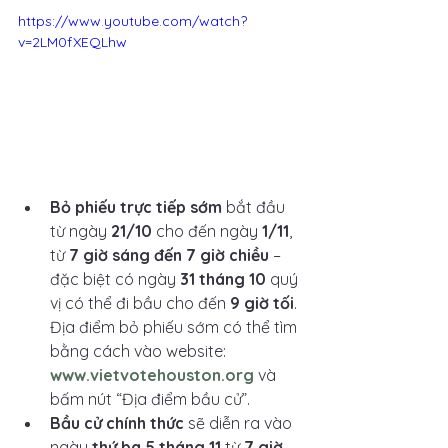
https://www.youtube.com/watch?
v=2LM0fXEQLhw
Bỏ phiếu trực tiếp sớm
 bắt đầu 
từ ngày 
21/10
 cho đến ngày 
1/11
, 
từ 
7 giờ sáng đến 7 giờ chiều
 – 
đặc biệt có ngày 
31 tháng 10
 quý 
vị có thể đi bầu cho đến 
9 giờ tối
. 
Địa điểm bỏ phiếu sớm có thể tìm 
bằng cách vào website: 
www.vietvotehouston.org
 và 
bấm nút “Địa điểm bầu cử”.
Bầu cử chính thức
 sẽ diễn ra vào 
ngày 
thứ ba 5 tháng 11
 từ 
7 giờ 