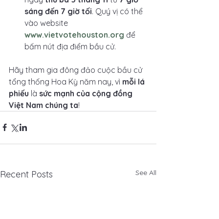
sáng đến 7 giờ tối
. Quý vị có thể 
vào website 
www.vietvotehouston.org
 để 
bấm nút địa điểm bầu cử.
Hãy tham gia đông đảo cuộc bầu cử 
tổng thống Hoa Kỳ năm nay, vì 
mỗi lá 
phiếu
 là 
sức mạnh của cộng đồng 
Việt Nam chúng ta
!
See All
Recent Posts