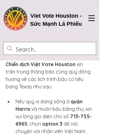
Viet Vote Houston -
Sức Mạnh Lá Phiếu
Chiến dịch Việt Vote Houston
 xin 
trân trọng thông báo cùng quý đồng 
hương về các lịch trình bầu cử tiểu 
bang Texas như sau:
Nếu quý vị đang sống ở 
quận 
Harris
 và muốn bầu bằng thư, xin 
vui lòng gọi điện cho số 
713-755-
6965
, chọn 
option 3
 để nói 
chuyện với nhân viên Việt Nam.