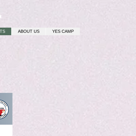
u
TS
ABOUT US
YES CAMP