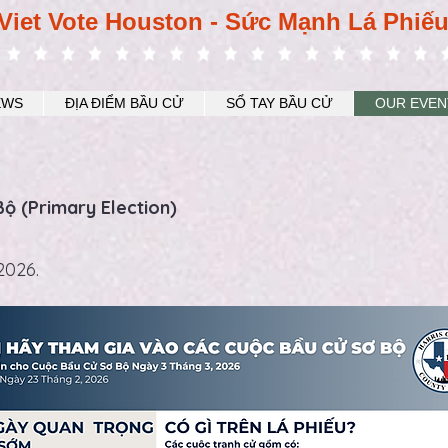
Viet Vote Houston - Sức Mạnh Lá Phiế
EWS
ĐỊA ĐIỂM BẦU CỬ
SỔ TAY BẦU CỬ
OUR EVEN
ộ (Primary Election)
2026.