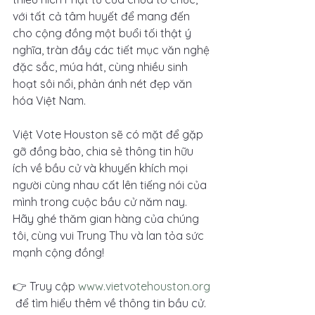
với tất cả tâm huyết để mang đến 
cho cộng đồng một buổi tối thật ý 
nghĩa, tràn đầy các tiết mục văn nghệ 
đặc sắc, múa hát, cùng nhiều sinh 
hoạt sôi nổi, phản ánh nét đẹp văn 
hóa Việt Nam. 
Việt Vote Houston sẽ có mặt để gặp 
gỡ đồng bào, chia sẻ thông tin hữu 
ích về bầu cử và khuyến khích mọi 
người cùng nhau cất lên tiếng nói của 
mình trong cuộc bầu cử năm nay. 
Hãy ghé thăm gian hàng của chúng 
tôi, cùng vui Trung Thu và lan tỏa sức 
mạnh cộng đồng!
👉 Truy cập 
www.vietvotehouston.org
 để tìm hiểu thêm về thông tin bầu cử.