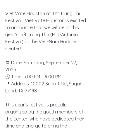
Viet Vote Houston at Tết Trung Thu 
Festival!  Viet Vote Houston is excited 
to announce that we will be at this 
year’s Tết Trung Thu (Mid-Autumn 
Festival) at the Viet-Nam Buddhist 
Center!
📅 Date: Saturday, September 27, 
2025
🕔 Time: 5:00 PM – 9:00 PM
📍 Address: 10002 Synott Rd, Sugar 
Land, TX 77498
This year’s festival is proudly 
organized by the youth members of 
the center, who have dedicated their 
time and energy to bring the 