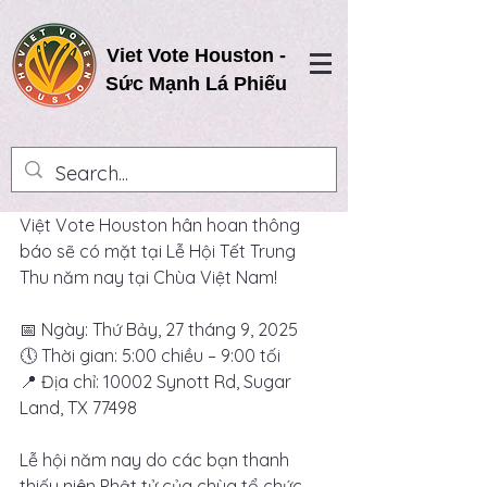
Viet Vote Houston -
Sức Mạnh Lá Phiếu
Việt Vote Houston hân hoan thông 
báo sẽ có mặt tại Lễ Hội Tết Trung 
Thu năm nay tại Chùa Việt Nam!
📅 Ngày: Thứ Bảy, 27 tháng 9, 2025
🕔 Thời gian: 5:00 chiều – 9:00 tối
📍 Địa chỉ: 10002 Synott Rd, Sugar 
Land, TX 77498
Lễ hội năm nay do các bạn thanh 
thiếu niên Phật tử của chùa tổ chức, 