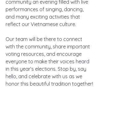
community an evening filled with live 
performances of singing, dancing, 
and many exciting activities that 
reflect our Vietnamese culture.
Our team will be there to connect 
with the community, share important 
voting resources, and encourage 
everyone to make their voices heard 
in this year’s elections. Stop by, say 
hello, and celebrate with us as we 
honor this beautiful tradition together!
👉 Visit 
www.vietvotehouston.org
 to learn more about voting 
resources and how you can make a 
difference this election year.