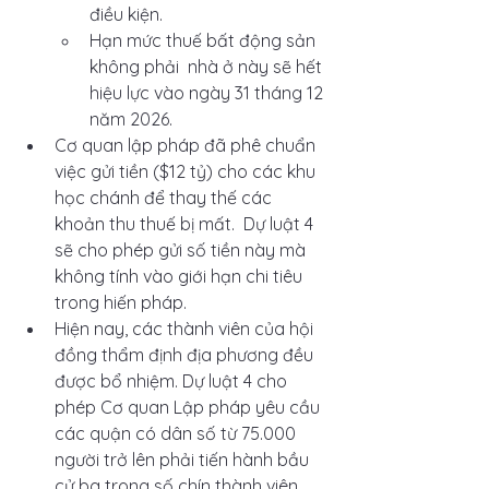
điều kiện.
Hạn mức thuế bất động sản 
không phải  nhà ở này sẽ hết 
hiệu lực vào ngày 31 tháng 12 
năm 2026.
Cơ quan lập pháp đã phê chuẩn 
việc gửi tiền ($12 tỷ) cho các khu 
học chánh để thay thế các 
khoản thu thuế bị mất.  Dự luật 4 
sẽ cho phép gửi số tiền này mà 
không tính vào giới hạn chi tiêu 
trong hiến pháp.
Hiện nay, các thành viên của hội 
đồng thẩm định địa phương đều 
được bổ nhiệm. Dự luật 4 cho 
phép Cơ quan Lập pháp yêu cầu 
các quận có dân số từ 75.000 
người trở lên phải tiến hành bầu 
cử ba trong số chín thành viên 