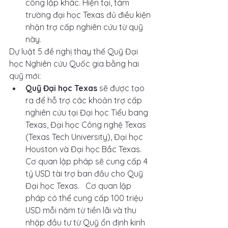
công lập khác. Hiện tại, tám 
trường đại học Texas đủ điều kiện 
nhận trợ cấp nghiên cứu từ quỹ 
này. 
Dự luật 5 đề nghị thay thế Quỹ Đại 
học Nghiên cứu Quốc gia bằng hai 
quỹ mới:
Quỹ Đại học Texas
 sẽ được tạo 
ra để hỗ trợ các khoản trợ cấp 
nghiên cứu tại Đại học Tiểu bang 
Texas, Đại học Công nghệ Texas 
(Texas Tech University), Đại học 
Houston và Đại học Bắc Texas. 
Cơ quan lập pháp sẽ cung cấp 4 
tỷ USD tài trợ ban đầu cho Quỹ 
Đại học Texas.   Cơ quan lập 
pháp có thể cung cấp 100 triệu 
USD mỗi năm từ tiền lãi và thu 
nhập đầu tư từ Quỹ ổn định kinh 