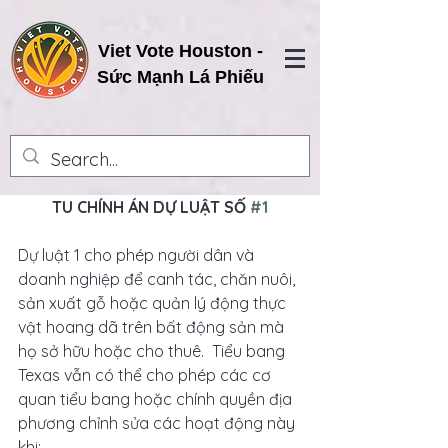
Viet Vote Houston -
Sức Mạnh Lá Phiếu
TU CHÍNH ÁN DỰ LUẬT SỐ 
#1
Dự luật 1 cho phép người dân và 
doanh nghiệp để canh tác, chăn nuôi, 
sản xuất gỗ hoặc quản lý động thực 
vật hoang dã trên bất động sản mà 
họ sở hữu hoặc cho thuê.  Tiểu bang 
Texas vẫn có thể cho phép các cơ 
quan tiểu bang hoặc chính quyền địa 
phương chỉnh sửa các hoạt động này 
khi: 