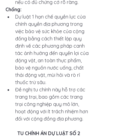
nếu có đủ chứng cớ rõ ràng.
Chống:
Dự luật 1 hạn chế quyền lực của 
chính quyền địa phương trong 
việc bảo vệ sức khỏe của cộng 
đồng bằng cách thiết lập quy 
định về các phương pháp canh 
tác ảnh hưởng đến quyền lợi của 
động vật, an toàn thực phẩm, 
bảo vệ nguồn nước uống, chất 
thải động vật, mùi hôi và rò rỉ 
thuốc trừ sâu. 
Đề nghị tu chính này hỗ trợ các 
trang trại, bao gồm các trang 
trại công nghiệp quy mô lớn, 
hoạt động với ít trách nhiệm hơn 
đối với cộng đồng địa phương.
TU CHÍNH ÁN DỰ LUẬT SỐ 2