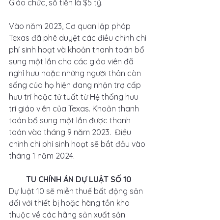
Giáo chức, số tiền là $5 tỷ.
Vào năm 2023, Cơ quan lập pháp 
Texas đã phê duyệt các điều chỉnh chi 
phí sinh hoạt và khoản thanh toán bổ 
sung một lần cho các giáo viên đã 
nghỉ hưu hoặc những người thân còn 
sống của họ hiện đang nhận trợ cấp 
hưu trí hoặc tử tuất từ ​​Hệ thống hưu 
trí giáo viên của Texas. Khoản thanh 
toán bổ sung một lần được thanh 
toán vào tháng 9 năm 2023.  Điều 
chỉnh chi phí sinh hoạt sẽ bắt đầu vào 
tháng 1 năm 2024. 
TU CHÍNH ÁN DỰ LUẬT SỐ 10
Dự luật 10 sẽ miễn thuế bất động sản 
đối với thiết bị hoặc hàng tồn kho 
thuộc về các hãng sản xuất sản 