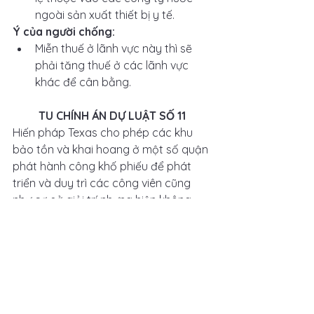
ngoài sản xuất thiết bị y tế.
Ý của người chống: 
Miễn thuế ở lãnh vực này thì sẽ 
phải tăng thuế ở các lãnh vực 
khác để cân bằng.
TU CHÍNH ÁN DỰ LUẬT SỐ 11
Hiến pháp Texas cho phép các khu 
bảo tồn và khai hoang ở một số quận 
phát hành công khố phiếu để phát 
triển và duy trì các công viên cũng 
như cơ sở giải trí nhưng hiện không 
trao quyền này cho Quận El Paso. 
Những công khố phiếu này sẽ được 
hỗ trợ bởi thuế bất động sản.
TU CHÍNH ÁN DỰ LUẬT SỐ 12
Dự luật 12 cho phép huỷ bỏ Văn 