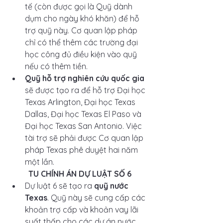
tế (còn được gọi là Quỹ dành 
dụm cho ngày khó khăn) để hỗ 
trợ quỹ này. Cơ quan lập pháp 
chỉ có thể thêm các trường đại 
học công đủ điều kiện vào quỹ 
nếu có thêm tiền.
Quỹ hỗ trợ nghiên cứu quốc gia 
sẽ được tạo ra để hỗ trợ Đại học 
Texas Arlington, Đại học Texas 
Dallas, Đại học Texas El Paso và 
Đại học Texas San Antonio. Việc 
tài trợ sẽ phải được Cơ quan lập 
pháp Texas phê duyệt hai năm 
một lần.  
TU CHÍNH ÁN DỰ LUẬT SỐ 6
Dự luật 6 sẽ tạo ra
 quỹ nước 
Texas
. Quỹ này sẽ cung cấp các 
khoản trợ cấp và khoản vay lãi 
suất thấp cho các dự án nước 