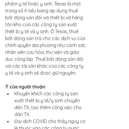
phẩm y tế hoặc y sinh. Texas là một 
trong số ít tiểu bang áp dụng thuế 
bất động sản đối với thiết bị và hàng 
tồn kho của các công ty sản xuất 
thiết bị y tế và y sinh. Ở Texas, thuế 
bất động sản trả cho các dịch vụ của 
chính quyền địa phương như cảnh sát, 
nhân viên cứu hỏa, thư viện và giáo 
dục công lập. Thuế bất động sản đối 
với các tài sản khác của các công ty 
y tế và y sinh sẽ được giữ nguyên. 
Ý của người thuận:
Khuyến khích các công ty sản 
xuất thiết bị y tế/y sinh chuyển 
đến TX, tạo thêm công việc cho 
dân TX.
Đại dịch COVID cho thấy nguy cơ 
lệ thuộc vào các công ty nước 