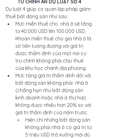
TU CHÍNH ÁN DỰ LUẬT SỐ 4
Dự luật 4 giúp cơ quan lập pháp giảm 
thuế bất động sản như sau: 
Mức miễn thuế cho  nhà ở sẽ tăng 
từ 40.000 USD lên 100.000 USD. 
Khoản miễn thuế cho gia nhà ở là 
số tiền tương đương với giá trị 
được thẩm định của một nơi cư 
trú chính không phải chịu thuế 
của khu học chánh địa phương. 
Mức tăng giá trị thẩm định đối với 
bất động sản không phải  nhà ở 
(chẳng hạn như bất động sản 
kinh doanh hoặc nhà ở thứ hai) 
không được nhiều hơn 20% so với 
giá trị thẩm định của năm trước. 
Hiện chỉ những bất động sản 
không phải nhà ở có giá trị từ 
5 triệu USD trở xuống mới đủ 