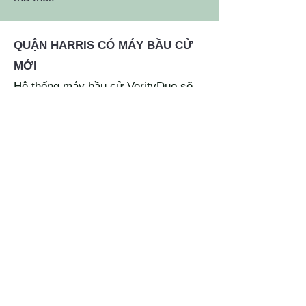
QUẬN HARRIS CÓ MÁY BẦU CỬ
MỚI
Hệ thống máy bầu cử VerityDuo sẽ
được sử dụng trong kỳ bầu cử này.
Sử dụng VerityDuo là một tiến trình
2-bước. Bước 1: Bỏ phiếu trên màn
hình cảm ứng của VerityDuo và in lá
phiếu ra để xác nhận. Bước 2: Đem
bản in của lá phiếu tới máy
VerityScan để lưu trữ và bỏ phiếu.
CẦN THẺ CĂN CƯỚC CÓ HÌNH ĐỂ
BẦU TRỰC TIẾP TRONG TẤT CẢ