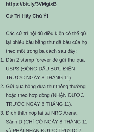
https://bit.ly/3VMgixB
Cử Tri Hãy Chú Ý!
Các cử tri hội đủ điều kiện có thể gửi
lại phiếu bầu bằng thư đã bầu của họ
theo một trong ba cách sau đây:
Dán 2 stamp forever để gửi thư qua
USPS (ĐÓNG DẤU BƯU ĐIỆN
TRƯỚC NGÀY 8 THÁNG 11).
Gửi qua hãng đưa thư thông thường
hoặc theo hợp đồng (NHẬN ĐƯỢC
TRƯỚC NGÀY 8 THÁNG 11).
Đích thân nộp lại tại NRG Arena,
Sảnh D (CHỈ CÓ NGÀY 8 THÁNG 11
và PHẢI NHẬN ĐƯỢC TRƯỚC 7