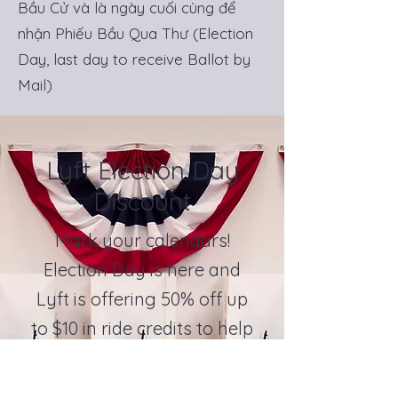
Bầu Cử và là ngày cuối cùng để
nhận Phiếu Bầu Qua Thư (Election
Day, last day to receive Ballot by
Mail)
Lyft Election Day
Discount
Mark your calendars!
Election Day is here and
Lyft is offering 50% off up
to $10 in ride credits to help
people in need get to the
polls.