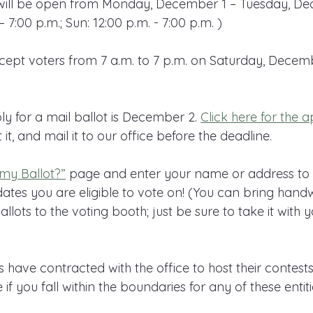
 will be open from Monday, December 1 – Tuesday, D
 7:00 p.m.; Sun: 12:00 p.m. - 7:00 p.m. )
cept voters from 7 a.m. to 7 p.m. on Saturday, Decembe
y for a mail ballot is December 2. 
Click here for the a
int it, and mail it to our office before the deadline.
my Ballot?”
 page and enter your name or address to s
ates you are eligible to vote on! (You can bring handw
llots to the voting booth; just be sure to take it with
es have contracted with the office to host their contest
if you fall within the boundaries for any of these entiti