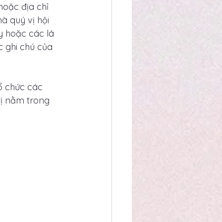
hoặc địa chỉ 
à quý vị hội 
y hoặc các lá 
 ghi chú của 
ổ chức các 
vị nằm trong 