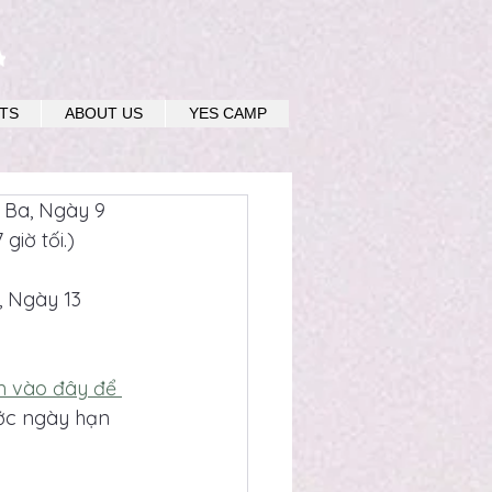
u
TS
ABOUT US
YES CAMP
 Ba, Ngày 9 
giờ tối.)
, Ngày 13 
 vào đây để 
ước ngày hạn 