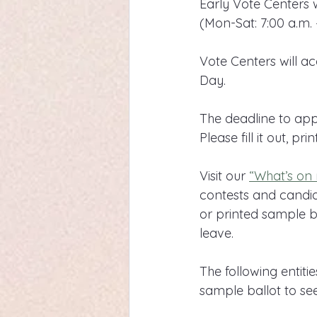
Early Vote Centers
(Mon-Sat: 7:00 a.m. –
Vote Centers will ac
Day.
The deadline to appl
Please fill it out, pr
Visit our 
“What’s on 
contests and candid
or printed sample ba
leave.
The following entiti
sample ballot to see 