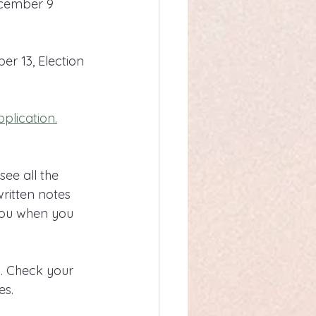
ecember 9 
r 13, Election 
pplication.
ee all the 
ritten notes 
 you when you 
s. Check your 
es.