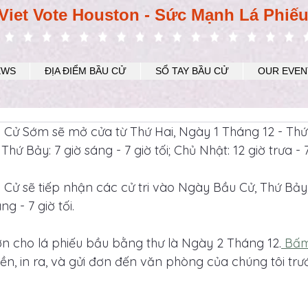
Viet Vote Houston - Sức Mạnh Lá Phiế
EWS
ĐỊA ĐIỂM BẦU CỬ
SỔ TAY BẦU CỬ
OUR EVEN
Cử Sớm sẽ mở cửa từ Thứ Hai, Ngày 1 Tháng 12 - Thứ
hứ Bảy: 7 giờ sáng - 7 giờ tối; Chủ Nhật: 12 giờ trưa - 7 
Cử sẽ tiếp nhận các cử tri vào Ngày Bầu Cử, Thứ Bảy
ng - 7 giờ tối.
n cho lá phiếu bầu bằng thư là Ngày 2 Tháng 12.
 Bấm
điền, in ra, và gửi đơn đến văn phòng của chúng tôi tr