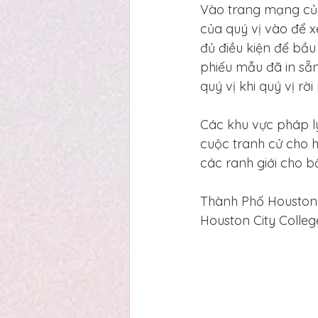
Vào trang mạng của
của quý vị vào để x
đủ điều kiện để bầu
phiếu mẫu đã in sẵ
quý vị khi quý vị rờ
Các khu vực pháp l
cuộc tranh cử cho h
các ranh giới cho b
Thành Phố Houston -
Houston City College