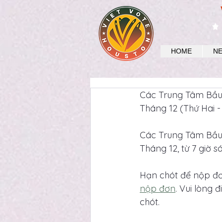
HOME
N
Các Trung Tâm Bầu 
Tháng 12 (Thứ Hai - T
Các Trung Tâm Bầu 
Tháng 12, từ 7 giờ sá
Hạn chót để nộp đơ
nộp đơn
. Vui lòng 
chót.