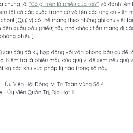
 chúng tôi 
"Có gì trên lá phiếu của tôi?"
 và đánh tên 
em tất cả các cuộc tranh cử và tên các ứng cử viên m
 chọn! (Quý vị có thể mang theo những ghi chú viết ta
n đến quầy bầu phiếu; hãy nhớ chắc chắn mang đi các
i phòng phiếu.)
ý sau đây đã ký hợp đồng với văn phòng bầu cử để t
ọ. Kiểm tra lá phiếu mẫu của quý vị để xem nếu quý 
ất kỳ các khu vực pháp lý nào trong số này.
 Ủy Viên Hội Ðồng, Vị Trí Toàn Vùng Số 4
 - Ủy Viên Quản Trị, Địa Hạt II