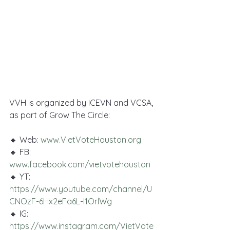
VVH is organized by ICEVN and VCSA, 
as part of Grow The Circle:
🔸 Web: 
www.VietVoteHouston.org
🔸 FB: 
www.facebook.com/vietvotehouston
🔸 YT: 
https://www.youtube.com/channel/U
CNOzF-6Hx2eFa6L-I1OrlWg
🔸 IG: 
https://www.instagram.com/VietVote