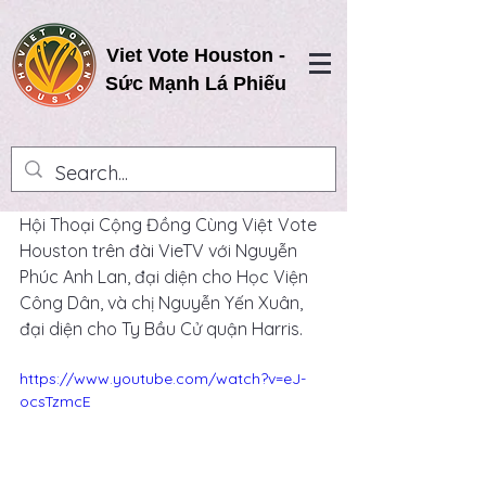
Viet Vote Houston -
Sức Mạnh Lá Phiếu
Hội Thoại Cộng Đồng Cùng Việt Vote 
Houston trên đài VieTV với Nguyễn 
Phúc Anh Lan, đại diện cho Học Viện 
Công Dân, và chị Nguyễn Yến Xuân, 
đại diện cho Ty Bầu Cử quận Harris.
https://www.youtube.com/watch?v=eJ-
ocsTzmcE