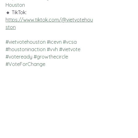
Houston
🔸 TikTok:  
https://www.tiktok.com/@vietvotehou
ston
#vietvotehouston
#icevn
#vcsa
#houstoninaction
#vvh
#vietvote
#voteready
#growthecircle
#VoteForChange
#DemocracyMatters
#Election2024
#VoteEarly
#TexasVotes
#GetOutTheVote
#VietnameseCommunity
See All
Recent Posts